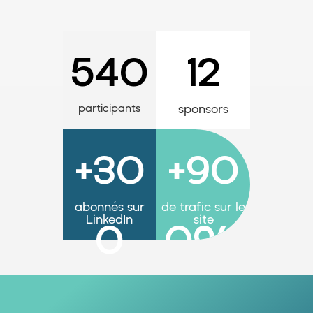
540
12
participants
sponsors
+30
+90
abonnés sur
de trafic sur le
LinkedIn
0
0
%
site