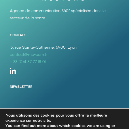
Agence de communication 360° spécialisée dans le
secteur de la santé
CONTACT
15, rue Sainte-Catherine, 69001 Lyon
contact@mc-com.fr
+ 33 (0)4 87 77 18 01

NEWSLETTER
Nous utilisons des cookies pour vous offrir la meilleure
expérience sur notre site.
Tous droits réservés MC’Com Medical – 2026 –
You can find out more about which cookies we are using or